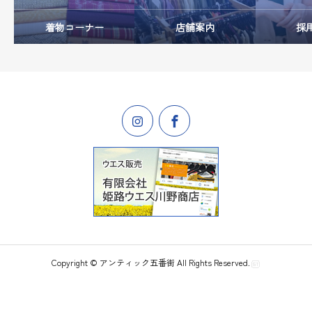
着物コーナー
店舗案内
採
Copyright © アンティック五番街 All Rights Reserved.
店舗案内
LINE友だち追加